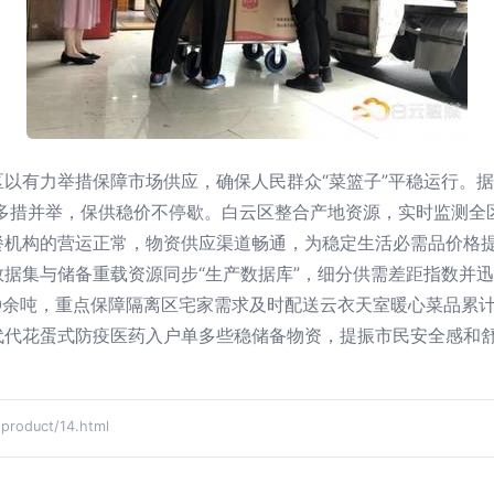
以有力举措保障市场供应，确保人民群众“菜篮子”平稳运行。据
n\n多措并举，保供稳价不停歇。白云区整合产地资源，实时监测
机构的营运正常，物资供应渠道畅通，为稳定生活必需品价格提供
据集与储备重载资源同步“生产数据库”，细分供需差距指数并
0余吨，重点保障隔离区宅家需求及时配送云衣天室暖心菜品累计
代代花蛋式防疫医药入户单多些稳储备物资，提振市民安全感和
oduct/14.html