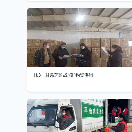
11.3丨甘肃药监战“疫”物资供销