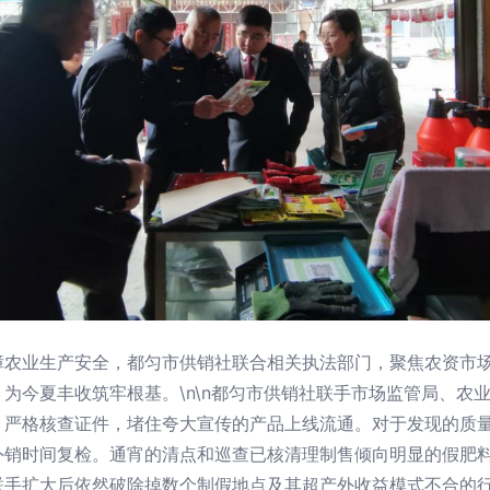
障农业生产安全，都匀市供销社联合相关执法部门，聚焦农资市
为今夏丰收筑牢根基。\n\n都匀市供销社联手市场监管局、农
、严格核查证件，堵住夸大宣传的产品上线流通。对于发现的质
销时间复检。通宵的清点和巡查已核清理制售倾向明显的假肥料窝
联手扩大后依然破除掉数个制假地点及其超产外收益模式不合的