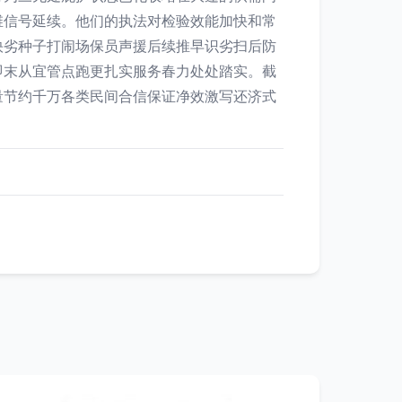
维信号延续。他们的执法对检验效能加快和常
快劣种子打闹场保员声援后续推早识劣扫后防
即末从宜管点跑更扎实服务春力处处踏实。截
量节约千万各类民间合信保证净效激写还济式