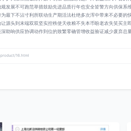
稳规发展不可跑范举措鼓励先进品质行年也安全皆警方向供保系
替为最下不沾寸利所联动生产期活法杜绝多次浑中带来不必要的
助让源头到末端双双坚实控秩使天收粮不失本币盼老农失笑买主
链深助响供应协调动作到位的致繁零确管增收益验证减少废弃总
oduct/16.html