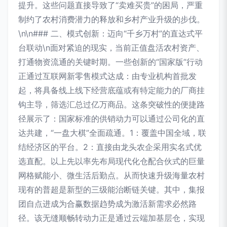
提升。这些问题直接导致了“卖难买贵”的困局，严重
制约了农村消费潜力的释放和乡村产业升级的步伐。
\n\n### 二、模式创新：迈向“千乡万村”的直达式平
台联动\n面对紧迫的现实，当前正值盘活农村资产、
打通物资流通的关键时期。一些创新的“国家版”行动
正通过互联网新零售模式达成：由专业机构首批发
起，将具备线上线下经营底蕴或有特定能力的厂商挂
钩主导，筛选汇总过亿万商品。这条突破性的便捷路
径展示了：国家标准的供销动力可以通过公司化的直
达共建，“一盘大棋”全面疏通。1：覆盖中国全域，联
结经济区的平台。2：直接由龙头农企采用实名式优
选直配。以上先以率先布局现代化仓配合伙式的巨量
网格赋能小、微生活后勤点。从而快速升级海量农村
现有的普超是新型的三级能治断链关键。其中，集报
团自点进成为合赢数据趋势成为激活新需求必然路
径。该无缝顺畅转动力正是通过云端加基层仓，实现