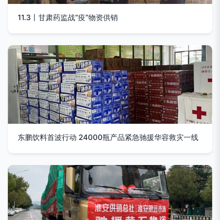
11.3丨甘肃药监战“疫”物资供销
东鹏饮料首波行动 24000瓶产品紧急驰援华容救灾一线