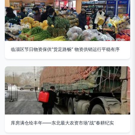
临淄区节日物资保供“货足路畅” 物资供销运行平稳有序
库房满仓绘丰年——东北最大农资市场“战”春耕纪实